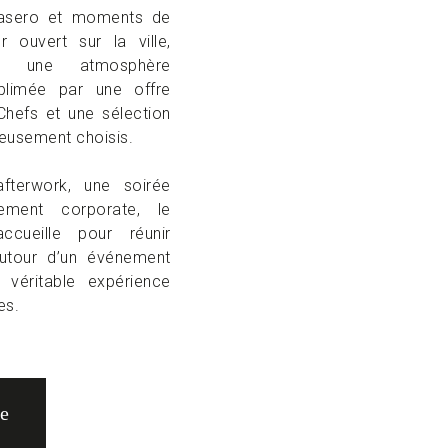
brasero et moments de
r ouvert sur la ville,
ar une atmosphère
ublimée par une offre
Chefs et une sélection
neusement choisis.
fterwork, une soirée
ement corporate, le
cueille pour réunir
autour d’un événement
véritable expérience
es.
re