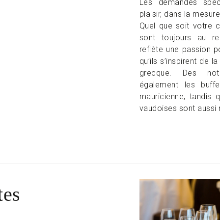
Les demandes spéci
plaisir, dans la mesur
Quel que soit votre c
sont toujours au re
reflète une passion p
qu’ils s’inspirent de l
grecque. Des note
également les buffet
mauricienne, tandis q
vaudoises sont aussi 
tes