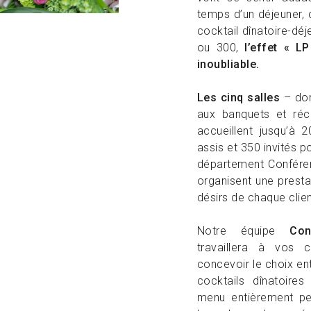
temps d’un déjeuner, d
cocktail dînatoire-déj
ou 300,
l’effet « LP
inoubliable.
Les cinq salles
– don
aux banquets et réc
accueillent jusqu’à
assis et 350 invités p
département Confére
organisent une prestat
désirs de chaque clien
Notre équipe
Con
travaillera à vos 
concevoir le choix e
cocktails dînatoire
menu entièrement pe