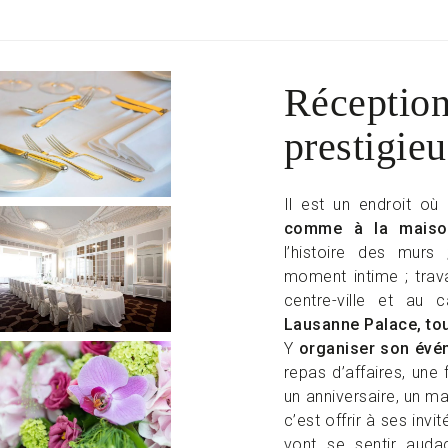
Réception
prestigie
Il est un endroit où
comme à la maiso
l’histoire des murs
moment intime ; trava
centre-ville et a
Lausanne Palace, tou
Y
organiser son évé
repas d’affaires, une 
un anniversaire, un m
c’est offrir à ses inv
vont se sentir auda