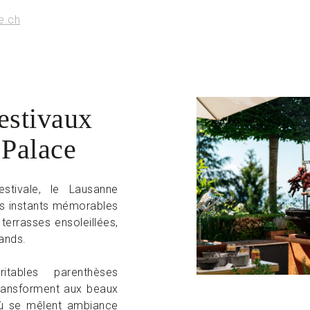
e.ch
estivaux
 Palace
stivale, le Lausanne
des instants mémorables
terrasses ensoleillées,
mands.
ables parenthèses
transforment aux beaux
où se mêlent ambiance