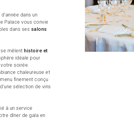
n d'année dans un
ne Palace vous convie
bles dans ses
salons
 se mêlent
histoire et
sphère idéale pour
votre soirée.
biance chaleureuse et
n menu finement conçu
'une sélection de vins
ié à un service
otre dîner de gala en