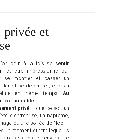
 privée et
use
 l'on peut à la fois se
sentir
n
et être impressionné par
 ; se montrer et passer un
iller et se détendre ; être au
u calme en même temps.
Au
t est possible.
nement privé
– que ce soit un
fête d’entreprise, un baptême,
ariage ou une soirée de Noël –
ités un moment durant lequel ils
cieux, assurés et enviés. Le