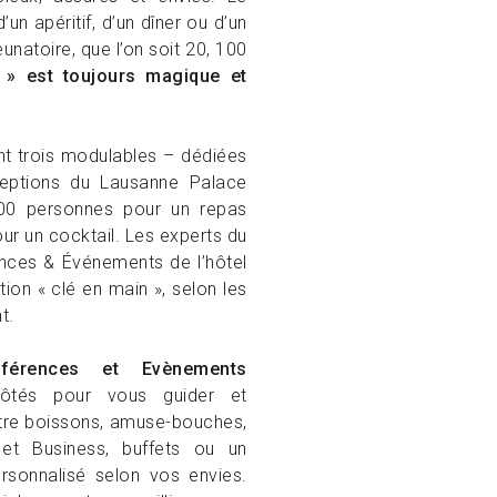
’un apéritif, d’un dîner ou d’un
eunatoire, que l’on soit 20, 100
 » est toujours magique et
t trois modulables – dédiées
eptions du Lausanne Palace
 200 personnes pour un repas
our un cocktail. Les experts du
nces & Événements de l’hôtel
ion « clé en main », selon les
t.
férences et Evènements
côtés pour vous guider et
ntre boissons, amuse-bouches,
s et Business, buffets ou un
rsonnalisé selon vos envies.