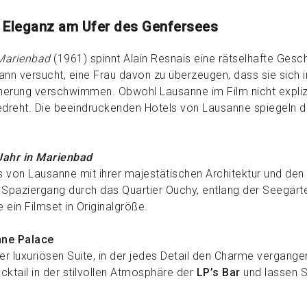
 Eleganz am Ufer des Genfersees
 Marienbad
(1961) spinnt Alain Resnais eine rätselhafte Gesc
ann versucht, eine Frau davon zu überzeugen, dass sie sich 
nnerung verschwimmen. Obwohl Lausanne im Film nicht explizi
edreht. Die beeindruckenden Hotels von Lausanne spiegeln 
Jahr in Marienbad
ls von Lausanne mit ihrer majestätischen Architektur und de
in Spaziergang durch das Quartier Ouchy, entlang der Seegär
 ein Filmset in Originalgröße.
nne Palace
er luxuriösen Suite, in der jedes Detail den Charme vergang
ktail in der stilvollen Atmosphäre der
LP’s Bar
und lassen S