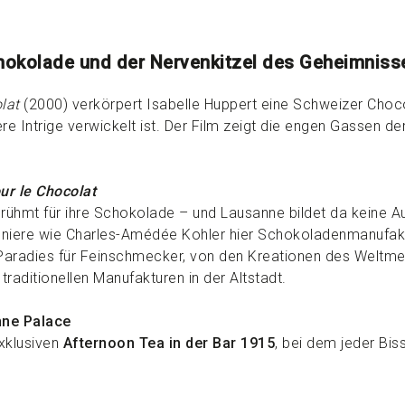
hokolade und der Nervenkitzel des Geheimniss
lat
(2000) verkörpert Isabelle Huppert eine Schweizer Choco
re Intrige verwickelt ist. Der Film zeigt die engen Gassen der
ur le Chocolat
erühmt für ihre Schokolade – und Lausanne bildet da keine 
oniere wie Charles-Amédée Kohler hier Schokoladenmanufakt
Paradies für Feinschmecker, von den Kreationen des Weltme
 traditionellen Manufakturen in der Altstadt.
nne Palace
xklusiven
Afternoon Tea in der Bar 1915
, bei dem jeder Bis