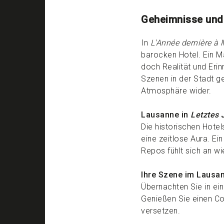
Geheimnisse und
In
L'Année dernière à
barocken Hotel. Ein M
doch Realität und Eri
Szenen in der Stadt g
Atmosphäre wider.
Lausanne in
Letztes 
Die historischen Hote
eine zeitlose Aura. E
Repos fühlt sich an wie
Ihre Szene im Lausa
Übernachten Sie in ein
Genießen Sie einen Coc
versetzen.