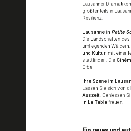
Lausanner Dramatikerin
größtenteils in Lausa
Resilienz.
Lausanne in
Petite S
Die Landschaften des
umliegenden Wäldern, 
und Kultur
, mit einer
stattfinden. Die
Ciném
Erbe.
Ihre Szene im Lausa
Lassen Sie sich von d
Auszeit
. Geniessen S
in La Table
freuen.
Ein raues und au