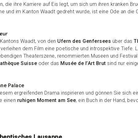
, die ihre Karriere auf Eis legt, um sich um ihren kranken Br
nne und im Kanton Waadt gedreht wurde, ist eine Ode an die G
œur
 Kantons Waadt, von den
Ufern des Genfersees
über das
T
verleihen dem Film eine poetische und introspektive Tiefe. 
 lebendigen Theaterszene, renommierten Museen und Festival
athèque Suisse
oder das
Musée de l’Art Brut
sind nur einig
nne Palace
iesem ergreifenden Drama inspirieren und gönnen Sie sich e
ie einen
ruhigen Moment am See
, ein Buch in der Hand, bevo
thentisches Lausanne