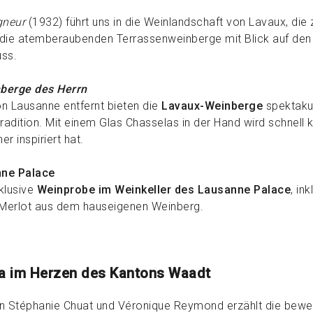
gneur
(1932) führt uns in die Weinlandschaft von Lavaux, di
t die atemberaubenden Terrassenweinberge mit Blick auf den
uss.
berge des Herrn
n Lausanne entfernt bieten die
Lavaux-Weinberge
spektakul
radition. Mit einem Glas Chasselas in der Hand wird schnell 
r inspiriert hat.
nne Palace
klusive
Weinprobe im Weinkeller des Lausanne Palace
, in
 Merlot aus dem hauseigenen Weinberg.
ma im Herzen des Kantons Waadt
n Stéphanie Chuat und Véronique Reymond erzählt die bewe