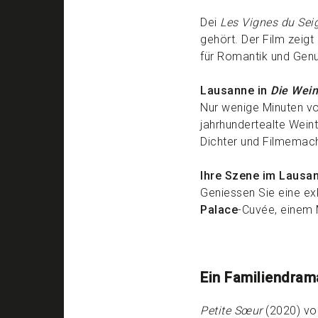
Dei
Les Vignes du Sei
gehört. Der Film zeig
für Romantik und Gen
Lausanne in
Die Wein
Nur wenige Minuten vo
jahrhundertealte Weint
Dichter und Filmemache
Ihre Szene im Lausa
Geniessen Sie eine ex
Palace
-Cuvée, einem
Ein Familiendra
Petite Sœur
(2020) vo