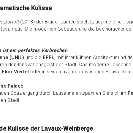
ramatische Kulisse
e parfait
(2013) der Brüder Larrieu spielt Lausanne eine tra
itätscampus. Die modernen Gebäude und die beeindruckende 
e ist ein perfektes Verbrechen
anne (UNIL)
und die
EPFL
, mit ihrer kühnen Architektur und
ren den Innovationsgeist der Stadt. Das moderne Lausanne ze
m
Flon-Viertel
oder in seinen avantgardistischen Bauwerken.
nne Palace
enden Spaziergang durch Lausanne entspannen Sie sich im
Pa
den Stadt.
de Kulisse der Lavaux-Weinberge