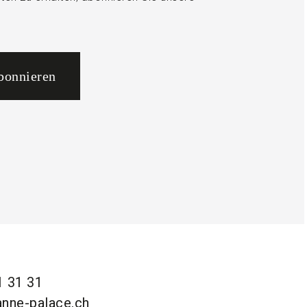
bonnieren
1 31 31
anne-palace.ch