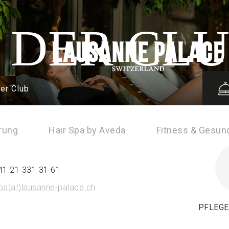
DER CL
er Club
rung
Hair Spa by Aveda
Fitness & Gesun
41 21 331 31 61
pa(at)lausanne-palace.ch
PFLEG