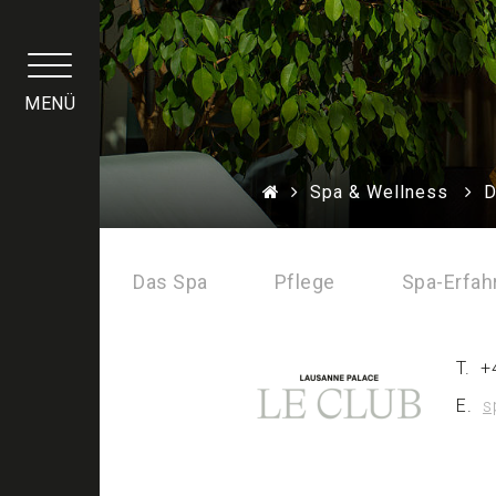
Cookie-Einstellungen
MENÜ
Spa & Wellness
D
Das Spa
Pflege
Spa-Erfah
T.
+
E.
s