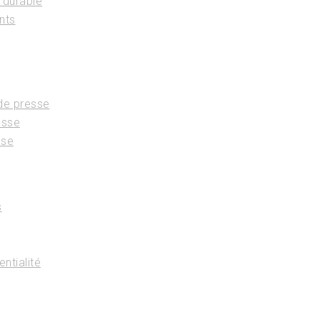
 durable
nts
e presse
esse
sse
s
entialité