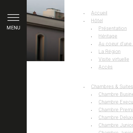
Panneau de gestion des cookies
Accueil
P
Hôtel
MENU
Présentation
Héritage
Au coeur d'une v
La Région
Visite virtuelle
Accès
Chambres & Suite
Chambre Busine
Chambre Execut
Chambre Premiu
Chambre Delux
Chambre Junior 
Chambre Junior