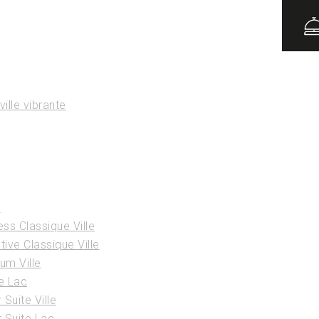
LAN DU S
ille vibrante
s
ss Classique Ville
ive Classique Ville
m Ville
e Lac
Suite Ville
 Suite Lac