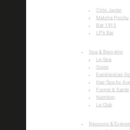
Côté Jardin
Matcha Picchu
Bar 1915
LP's Bar
Spa & Bien-être
Le Spa
Soins
Expériences S
Hair Spa by Av
Forme & Santé
Nutrition
Le Club
Réunions & Evéne