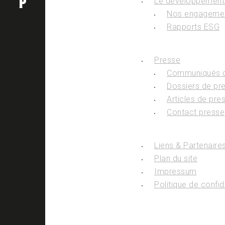
Le développement
Nos engageme
Rapports ESG
Presse
Communiqués d
Dossiers de pr
Articles de pre
Contact presse
Liens & Partenaire
Plan du site
Impressum
Politique de confid