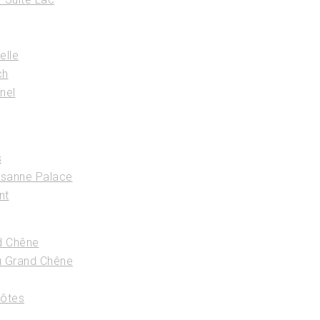
elle
ch
nel
s
usanne Palace
nt
d Chêne
u Grand Chêne
Hôtes