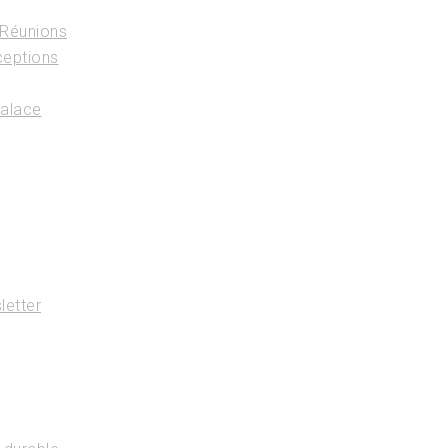
 Réunions
ceptions
Palace
letter