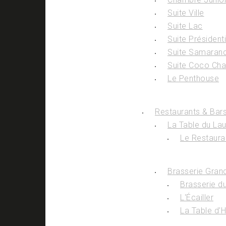
Suite Ville
Suite Lac
Suite Présidenti
Suite Samaran
Suite Coco Cha
Le Penthouse
Restaurants & Bar
La Table du La
Le Restaura
Brasserie Gran
Brasserie d
L'Écailler
La Table d'