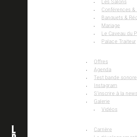
Les Salons
Conférences &
Banquets & Ré
Mariage
Le Caveau du 
Palace Traiteur
Offres
Agenda
Test bande sonore
Instagram
S'inscrire à la news
Galerie
Vidéos
Carrière